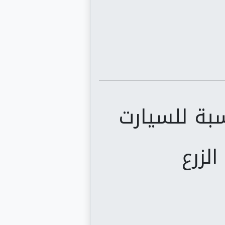
بة للسيارت
لزرع