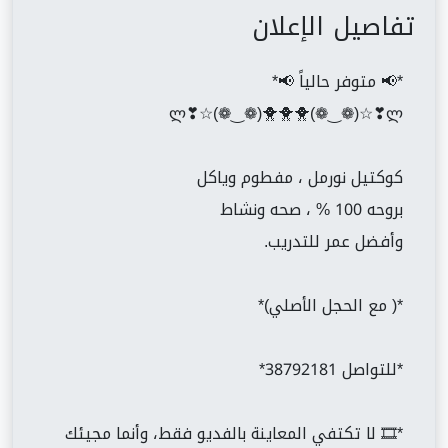
تفاصيل الإعلان
*📢 متوفر حالياً 📢*
ლ❣☆(❁‿❁)🐥🐥🐥(❁‿❁)☆❣ლ
كوكتيل نورمل ، مفطوم وياكل
بروحه 100 % ، صحه ونشاط
وأفضل عمر للتدريب.
*( مع الحجل الأصلي)*
*للتواصل 38792181*
*🎞️ لا تكتفي المعاينة بالفديو فقط، وأنما مجيئك