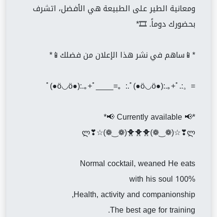
ومعانية الطير على الطبيعة هي الأفضل، اتشرف
بحضورك دوماً. 🎞️*
*📱ساهم في نشر هذا الإعلان من فضلك📱*
=。:.ﾟ(●ö◡ö●):.｡+ﾟ____=。:.ﾟ(●ö◡ö●):.｡+ﾟ
*📢 Currently available 📢*
ლ❣☆(❁‿❁)🐥🐥🐥(❁‿❁)☆❣ლ
Normal cocktail, weaned He eats
with his soul 100%
Health, activity and companionship,
The best age for training.