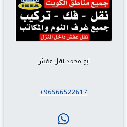
ابو محمد نقل عفش
+96566522617