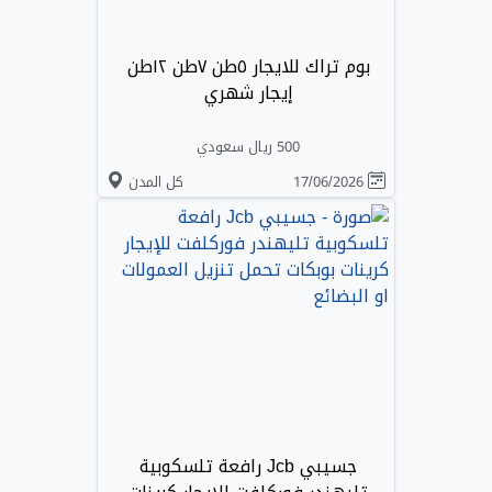
بوم تراك للايجار ٥طن ٧طن ١٢طن
إيجار شهري
500 ريال سعودي
17/06/2026
كل المدن
جسيبي Jcb رافعة تلسكوبية