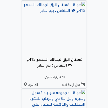
فستان انيق لجمالك الـسـعـر 415ج
💸 المقاس : بيج سايز
420 جنيه مصري
قبل اربعة أيام
القاهرة