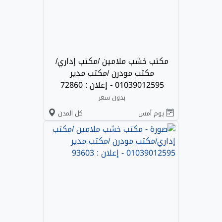
مكتب خشب ملامين /مكتب إداري/
مكتب مودرن /مكتب مدير
01039012595 - إعلان : 72860
بدون سعر
يوم أمس
كل المدن