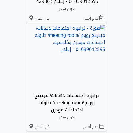
01039012595 - إعلان : 42986
بدون سعر
يوم أمس
كل المدن
ترابيزه اجتماعات دهانات/ ميتينج
رووم /meeting room/ طاوله
اجتماعات مودرن
بدون سعر
يوم أمس
كل المدن