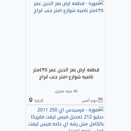
قطعه ارض بعز الدين عمر ٤٣٥متر
ناصيه شوارع١٠متر جنب ابراج
40 جنيه مصري
يوم أمس
الجيزة