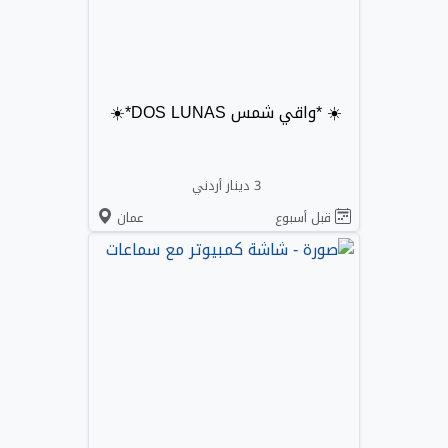
☀️ *واقي شمس DOS LUNAS*☀️
3 دينار أردني
قبل أسبوع
عمان